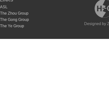
LINKS
ASL
The Zhou Group
The Gong Group
Designed by Z
The Ye Group